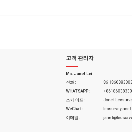
고객 관리자
Ms. Janet Lei
전화 :
86 186038330
WHATSAPP :
+86186038330
스카 이프 :
Janet Leosurv
WeChat :
leosurveyjanet
이메일 :
janet@leosurv