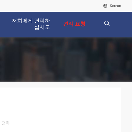
Korean
저희에게 연락하
견적 요청
십시오
描
述