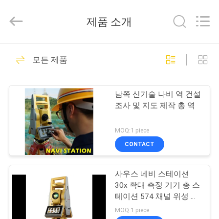
supplier.
Copyright
©
제품 소개
2021
-
2026
Leo
집
23
Survey
Instrument
모든 제품
Co.,Ltd.
반사기 프리즘을 조
All
Rights
Reserved.
제
사하기
남쪽 신기술 나비 역 건설
품
조사 및 지도 제작 총 역
MOQ:1 piece
우
CONTACT
33
리
사우스 네비 스테이션
에
조사 작은 프리즘
30x 확대 측정 기기 총 스
대
테이션 574 채널 위성 추
적 및 MT6753 프로세서
MOQ:1 piece