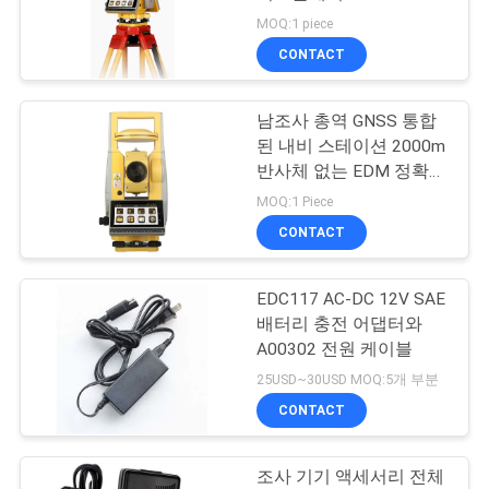
MOQ:1 piece
연
CONTACT
11
락
프리즘 막대기 두 다
남조사 총역 GNSS 통합
주
된 내비 스테이션 2000m
리 발판
세
반사체 없는 EDM 정확성
2~5.0인치 터치 스크린
MOQ:1 Piece
요
CONTACT
인
EDC117 AC-DC 12V SAE
11
배터리 충전 어댑터와
용
A00302 전원 케이블
탄소섬유 망원 극
문
25USD~30USD MOQ:5개 부분
CONTACT
을
요
조사 기기 액세서리 전체