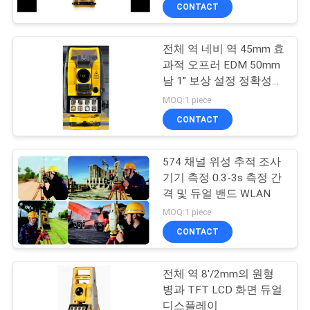
하
CONTACT
여
전체 역 네비 역 45mm 효
13
과적 오프러 EDM 50mm
공
남 1'' 보상 설정 정확성
360 급 프리즘
표준
장
MOQ:1 piece
CONTACT
여
행
574 채널 위성 추적 조사
기기 측정 0.3-3s 측정 간
격 및 듀얼 밴드 WLAN
품
11
MOQ:1 piece
질
CONTACT
총 역 프리즘
관
전체 역 8'/2mm의 원형
리
병과 TFT LCD 화면 듀얼
디스플레이