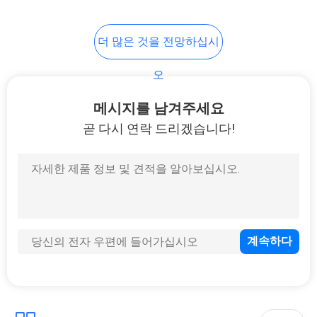
10
더 많은 것을 전망하십시
기구 삼각대
오
메시지를 남겨주세요
곧 다시 연락 드리겠습니다!
59
전체 지국 전원