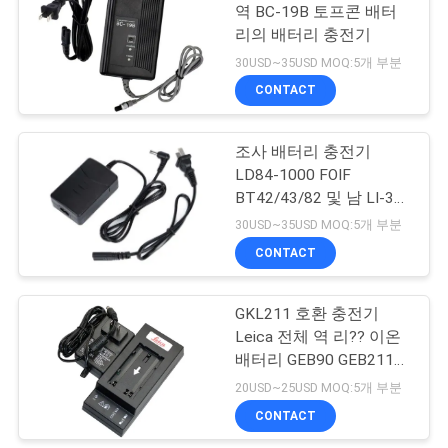
역 BC-19B 토프콘 배터
구
리의 배터리 충전기
53
하
30USD~35USD MOQ:5개 부분
육안으로 보이지 않
CONTACT
세
는 수준표척
요
조사 배터리 충전기
LD84-1000 FOIF
BT42/43/82 및 남 LI-30
사
BDC40L 전체 역 배터리
30USD~35USD MOQ:5개 부분
이
CONTACT
46
트
GKL211 호환 충전기
3 단격 어댑터
맵
Leica 전체 역 리?? 이온
배터리 GEB90 GEB211
GEB212 GEB221
20USD~25USD MOQ:5개 부분
PRIVACY
CONTACT
POLICY