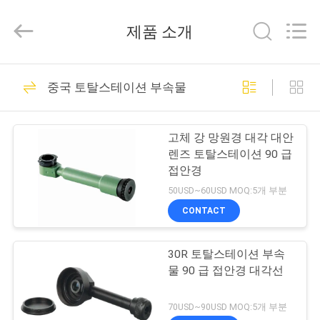
supplier.
Copyright
©
제품 소개
2021
-
2026
Leo
집
23
Survey
Instrument
중국 토탈스테이션 부속물
Co.,Ltd.
반사기 프리즘을 조
All
Rights
Reserved.
제
사하기
고체 강 망원경 대각 대안
품
렌즈 토탈스테이션 90 급
접안경
50USD~60USD MOQ:5개 부분
우
CONTACT
33
리
30R 토탈스테이션 부속
에
조사 작은 프리즘
물 90 급 접안경 대각선
대
70USD~90USD MOQ:5개 부분