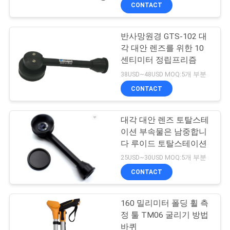
하
CONTACT
여
반사망원경 GTS-102 대
13
각 대안 렌즈를 위한 10
공
센티미터 정립프리즘
360 급 프리즘
장
38USD~48USD MOQ:5개 부분
CONTACT
여
행
대각 대안 렌즈 토탈스테
이션 부속물은 남중합니
다 루이드 토탈스테이션
품
11
25USD~30USD MOQ:5개 부분
질
CONTACT
총 역 프리즘
관
160 밀리미터 폴딩 휠 측
리
정 툴 TM06 굴리기 방법
바퀴