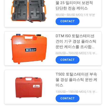
물 25 밀리미터 보편적
구
단단한 전송 케이스
53
하
40USD~50USD MOQ:1개 부분
육안으로 보이지 않
CONTACT
세
는 수준표척
요
DTM ISO 토탈스테이션
건이 기구 경성 플라스틱
운반 케이스를 조사합니
사
다
600USD~700USD MOQ:1개 부분
이
CONTACT
46
트
TS02 토탈스테이션 부속
3 단격 어댑터
맵
물 경성 플라스틱 운반 케
이스
130USD~150USD MOQ:1개 부분
PRIVACY
CONTACT
POLICY