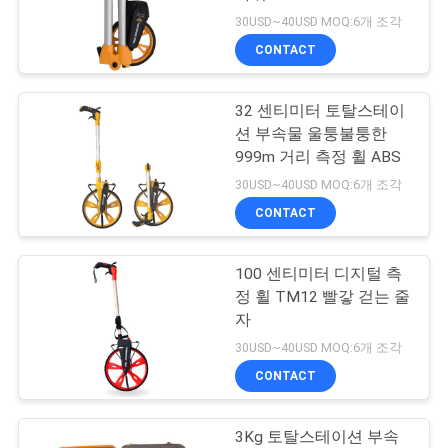
30USD~40USD MOQ:6개 조각
연
CONTACT
11
락
프리즘 막대기 두 다
32 센티미터 토탈스테이
주
션 부속물 울퉁불퉁한
리 발판
세
999m 거리 측정 휠 ABS
30USD~40USD MOQ:6개 조각
요
CONTACT
인
100 센티미터 디지털 측
11
정 휠 TM12 빨갛 걷는 줄
용
자
탄소섬유 망원 극
문
30USD~40USD MOQ:6개 조각
CONTACT
을
요
3Kg 토탈스테이션 부속