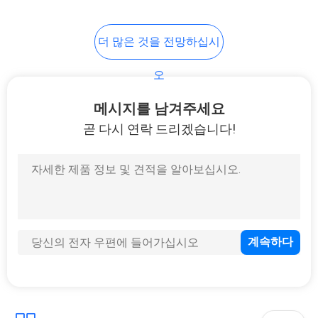
10
더 많은 것을 전망하십시
기구 삼각대
오
메시지를 남겨주세요
곧 다시 연락 드리겠습니다!
59
전체 지국 전원