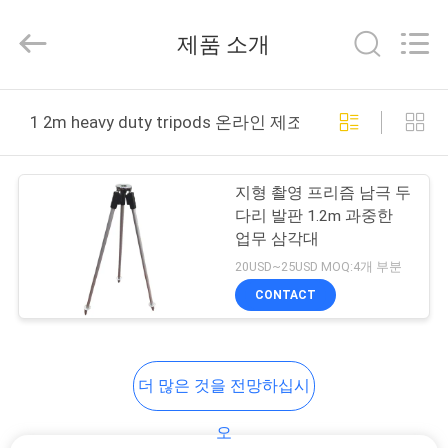
supplier.
Copyright
©
제품 소개
2021
-
2026
Leo
집
Survey
Instrument
1 2m heavy duty tripods 온라인 제조
Co.,Ltd.
All
Rights
Reserved.
제
지형 촬영 프리즘 남극 두
품
다리 발판 1.2m 과중한
업무 삼각대
20USD~25USD MOQ:4개 부분
우
CONTACT
리
에
더 많은 것을 전망하십시
대
오