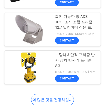
하
CONTACT
여
회전 가능한 땅 ADS
102E 조사 소형 프리즘
공
12.7 밀리미터 작은 프리
즘 막대기
장
16USD~20USD MOQ:5개 부분
CONTACT
여
행
노랑색 3 단격 프리즘 반
사 장치 반사기 프리즘
AD
품
80USD~100USD MOQ:5개 세트
질
CONTACT
관
리
더 많은 것을 전망하십시