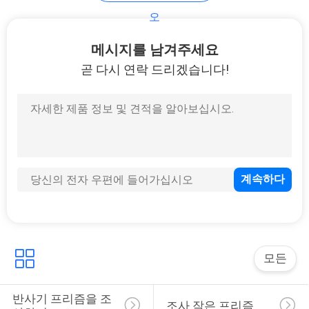
오
연
메시지를 남겨주세요
락
곧 다시 연락 드리겠습니다!
주
세
요
인
용
문
모든
을
요
반사기 프리즘을 조
조사 작은 프리즘