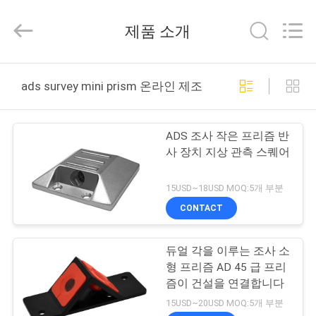
supplier.
Copyright
©
제품 소개
2021
-
2025
Leo
집
Survey
Instrument
ads survey mini prism 온라인 제조
Co.,Ltd.
All
Rights
Reserved.
제
ADS 조사 작은 프리즘 반
품
사 장치 지상 관측 스퀘어
15USD~18USD MOQ:5개 부분
우
CONTACT
리
듀얼 각을 이루는 조사 소
에
형 프리즘 AD 45 급 프리
대
즘이 건설을 연결합니다
15USD~20USD MOQ:5개 부분