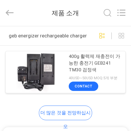
supplier.
Copyright
©
제품 소개
2021
-
2025
Leo
집
Survey
Instrument
geb energizer rechargeable charger 온라인 제조
Co.,Ltd.
All
Rights
Reserved.
제
400g 활력제 재충전이 가
품
능한 충전기 GEB241
TM30 검정색
40USD~50USD MOQ:5개 부분
우
CONTACT
리
에
더 많은 것을 전망하십시
대
오