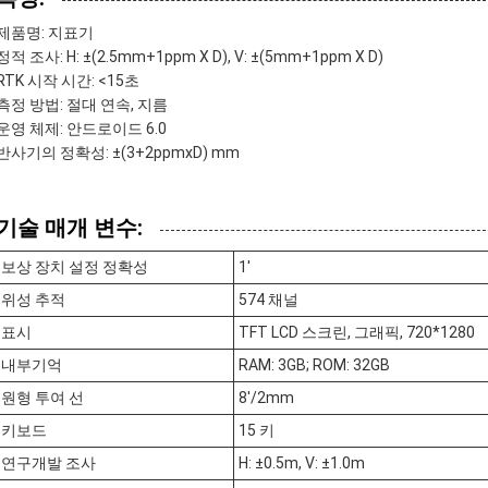
제품명: 지표기
정적 조사: H: ±(2.5mm+1ppm X D), V: ±(5mm+1ppm X D)
RTK 시작 시간: <15초
측정 방법: 절대 연속, 지름
운영 체제: 안드로이드 6.0
반사기의 정확성: ±(3+2ppmxD) mm
기술 매개 변수:
보상 장치 설정 정확성
1'
위성 추적
574 채널
표시
TFT LCD 스크린, 그래픽, 720*1280
내부기억
RAM: 3GB; ROM: 32GB
원형 투여 선
8'/2mm
키보드
15 키
연구개발 조사
H: ±0.5m, V: ±1.0m