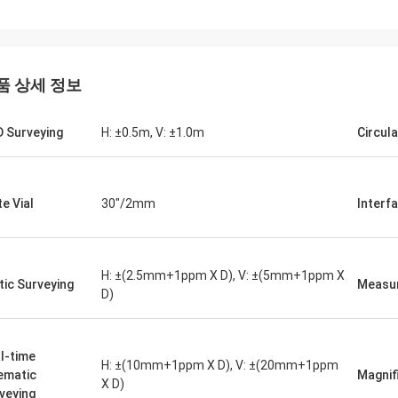
품 상세 정보
 Surveying
H: ±0.5m, V: ±1.0m
Circula
te Vial
30"/2mm
Interf
H: ±(2.5mm+1ppm X D), V: ±(5mm+1ppm X
tic Surveying
Measu
D)
l-time
H: ±(10mm+1ppm X D), V: ±(20mm+1ppm
ematic
Magnif
X D)
veying