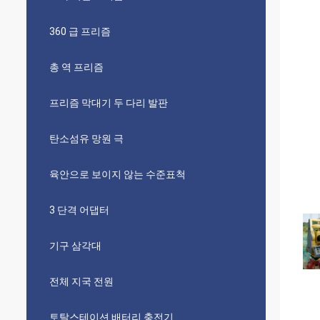
360 급 프리즘
총 역 프리즘
프리즘 막대기 두 다리 발판
탄소섬유 망원 극
육안으로 보이지 않는 수준표척
3 단격 어댑터
기구 삼각대
전체 지국 전원
토탈스테이션 배터리 충전기