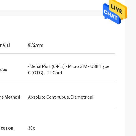
r Vial
8'/2mm
- Serial Port (6-Pin) - Micro SIM - USB Type
aces
C (OTG) - TF Card
re Method
Absolute Continuous, Diametrical
ication
30x