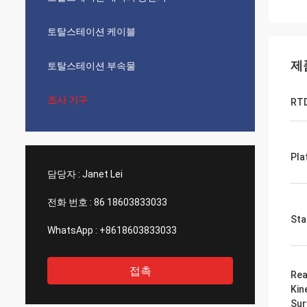
토탈스테이션 케이블
제
토탈스테이션 부속물
조사 기구
RTD
Pla
담당자 :
Janet Lei
전화 번호 :
86 18603833033
Sta
WhatsApp :
+8618603833033
접촉
Rea
Kin
Sur