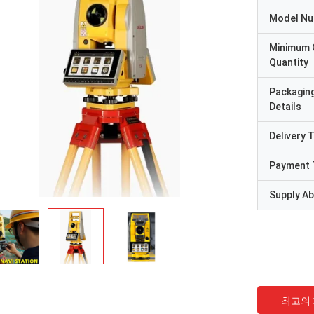
Model N
Minimum 
Quantity
Packagin
Details
Delivery 
Payment 
Supply Abi
최고의