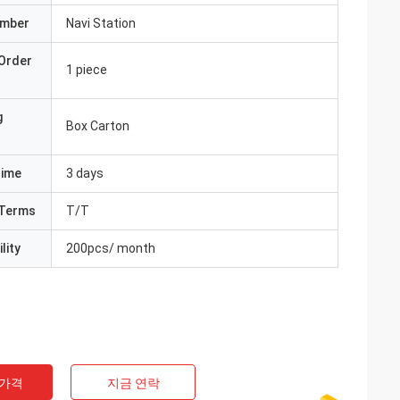
umber
Navi Station
Order
1 piece
g
Box Carton
Time
3 days
Terms
T/T
lity
200pcs/ month
 가격
지금 연락