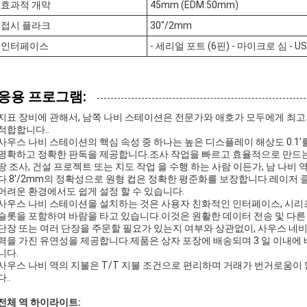
효과적 개막
45mm (EDM:50mm)
접시 플라크
30"/2mm
인터페이스
- 세리얼 포트 (6핀) - 마이크로 심 - USB
응용 프로그램:
지표 장비에 관해서, 남쪽 나비 스테이션은 전문가와 애호가 모두에게 최
적합합니다..
사우스 나비 스테이션의 핵심 속성 중 하나는 높은 디스플레이 해상도 0.1
명확하고 정확한 판독을 제공합니다.조사 작업을 빠르고 효율적으로 만드는
땅 조사, 건설 프로젝트 또는 지도 작업 을 수행 하는 사람 이든가, 남 나비 
다.8'/2mm의 정확성으로 원형 컵은 정확한 평준화를 보장합니다.레이저 클래스
어려운 환경에서도 쉽게 설정 할 수 있습니다.
사우스 나비 스테이션을 설치하는 것은 사용자 친화적인 인터페이스, 시리즈 포트, 
슬롯을 포함하여 바람을 타고 있습니다.이것은 원활한 데이터 전송 및 다른
단장 또는 여러 단장을 주문할 필요가 있는지 여부와 상관없이, 사우스 네비 
력을 가진 유연성을 제공합니다.제품은 상자 포장에 배송되며 3 일 이내에 
니다.
사우스 나비 역의 지불은 T/T 지불 조건으로 편리하며 거래가 번거로움이
다..
전체 역 하이라이트
: