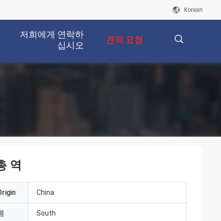
Korean
저희에게 연락하
견적 요청
십시오
描
述
총 역
rigin
China
름
South