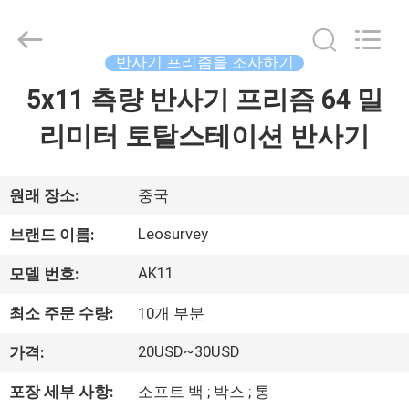
supplier.
Copyright
©
2021
-
반사기 프리즘을 조사하기
2026
Leo
5x11 측량 반사기 프리즘 64 밀
집
Survey
Instrument
Co.,Ltd.
리미터 토탈스테이션 반사기
All
Rights
Reserved.
제
품
원래 장소:
중국
Leosurvey
브랜드 이름:
우
AK11
모델 번호:
리
최소 주문 수량:
10개 부분
에
20USD~30USD
가격:
대
포장 세부 사항:
소프트 백 ; 박스 ; 통