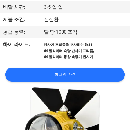
하
배달 시간:
3-5 일 일
여
지불 조건:
전신환
공
공급 능력:
달 당 1000 조각
장
,
하이 라이트:
반사기 프리즘을 조사하는 5x11
,
64 밀리미터 측량 반사기 프리즘
여
64 밀리미터 통합 측량기 반사기
행
최고의 가격
품
질
관
리