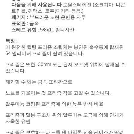
구
다음을 위해 사용됩니다
토탈스테이션 (소크기아, 니콘,
트림블, 펜택스, 토푸콘 기타 등등.)
하
패키지 :
부드러운 노란 운반용 자루
표적판
: 금속
세
스레드 유형
: 5/8x11 암나사산
요
특징 :
이 완전한 틸팅 프리즘 조립체는 봉인된 흡수통에 탑재된
64 밀리미터 프리즘이 딸려 있습니다.
사
프리즘은 또한 -30mm 또는 원저 오프셋 위치에 탑재될 수
있습니다.
이
제거할 수 있는 금속 표적판으로.
트
노브를 기울이는 것 프리즘 각을 고칠 수 있습니다.
맵
알루미늄 코팅된 프리즘에 의한 높은 반사 비율
프리즘과 밀봉 구조체 위의 알루미늄 도금에 의해 안개가
PRIVACY
자욱한 유엔
POLICY
프리즘은 보호하는 패드를 댄 나일론 전송 케이스가 딸려