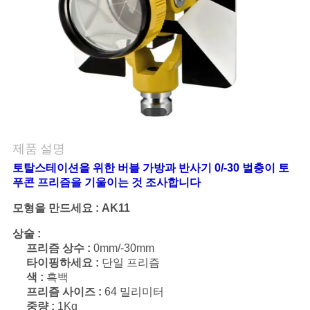
연
락
주
세
요
제품 설명
토탈스테이션을 위한 버블 가방과 반사기 0/-30 벌충이 토
인
푸콘 프리즘을 기울이는 것 조사합니다
모형을 만드세요 : AK11
용
상술 :
문
프리즘 상수 :
0mm/-30mm
타이핑하세요 :
단일 프리즘
을
색 :
흑백
프리즘 사이즈 :
64 밀리미터
요
중량 :
1Kg