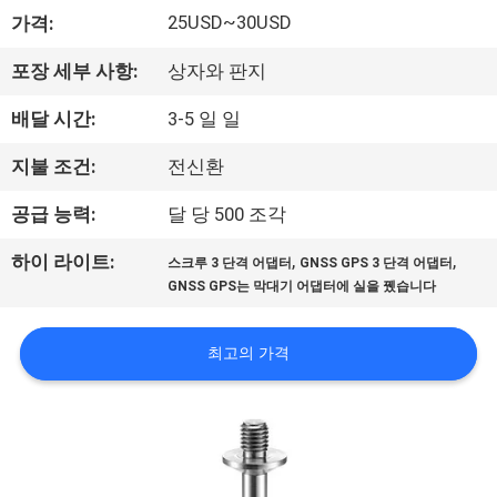
하
25USD~30USD
가격:
여
포장 세부 사항:
상자와 판지
공
배달 시간:
3-5 일 일
장
지불 조건:
전신환
여
공급 능력:
달 당 500 조각
행
,
,
하이 라이트:
스크루 3 단격 어댑터
GNSS GPS 3 단격 어댑터
GNSS GPS는 막대기 어댑터에 실을 뀄습니다
품
최고의 가격
질
관
리