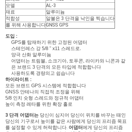
구
모델
AL-3
재료
알루미늄
하
적합성
알볼은 3 단격을 낙인을 찍습니다
를 위해 사용합니다
GNSS GPS
세
도입 :
요
GPS를 탑재하기 위한 고정된 어댑터
스테인레스 강 5/8 " x11 스레드로.
양극 산화 알루미늄
사
어댑터는 트림블, 소크기아, 토푸콘, 라이카와 니콘과 같
은 브랜드 3 단격의 모든 타입에 적합합니다
이
사용하도록 경량의고 쉽습니다
하이라이트 :
트
모든 브랜드 GPS 시스템에 적합합니다
GNSS 안테나의 직접적 조정을 위해
맵
5/8 인치 숫형 스레드와 정규적 어댑터
높이 측정 레타를 위한 확장 홀로
3 단격 어댑터는
당신이 심지어 당신이 위치를 바꾸는 때인
PRIVACY
당신의 기구로서 높이를 같은 사람에게 당신의 프리즘 목표
POLICY
를 설정할 수 있게 허락합니다.
어댑터
에게 당신의 프리즘