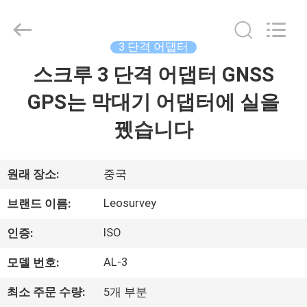
supplier.
Copyright
©
2021
-
3 단격 어댑터
2026
Leo
스크루 3 단격 어댑터 GNSS
집
Survey
Instrument
Co.,Ltd.
GPS는 막대기 어댑터에 실을
All
Rights
Reserved.
제
뀄습니다
품
원래 장소:
중국
우
Leosurvey
브랜드 이름:
리
ISO
인증:
에
AL-3
모델 번호:
대
최소 주문 수량:
5개 부분