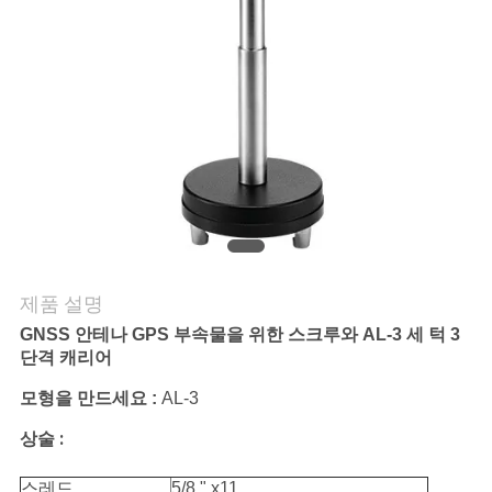
연
락
주
세
요
인
제품 설명
용
GNSS 안테나 GPS 부속물을 위한 스크루와 AL-3 세 턱 3
단격 캐리어
문
모형을 만드세요 :
AL-3
을
상술 :
요
스레드
5/8 " x11