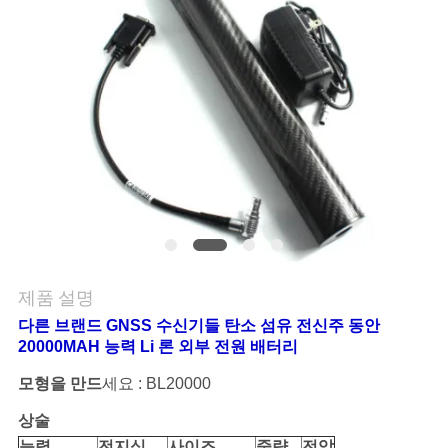
연
락
주
세
요
인
제품 설명
용
다른 브랜드 GNSS 수신기들 탄소 섬유 전신주 동안
문
20000MAH 능력 Li 론 외부 전원 배터리
을
모형을 만드
세요 : BL20000
상술
요
능력
전지식
사이즈
중량
전압