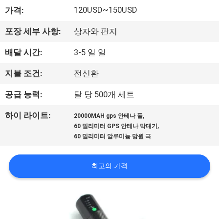
하
120USD~150USD
가격:
여
포장 세부 사항:
상자와 판지
공
배달 시간:
3-5 일 일
장
지불 조건:
전신환
여
공급 능력:
달 당 500개 세트
행
,
하이 라이트:
20000MAH gps 안테나 폴
,
60 밀리미터 GPS 안테나 막대기
60 밀리미터 알루미늄 망원 극
품
질
최고의 가격
관
리