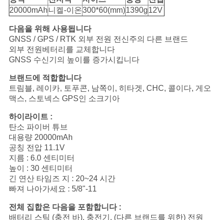
구
20000mAh
니켈-이온
300*60(mm)
1390g
12V
하
다음을 위해 사용됩니다
GNSS / GPS / RTK 외부 전원 전신주의 다른 브랜드
세
외부 전원베터리를 교체합니다
GNSS 수신기의 높이를 증가시킵니다
요
브랜드에 적합합니다
트림블, 레이카, 토푸콘, 남쪽이, 히타겟, CHC, 콜이다, 게오
맥스, 스토넥스 GPS인 소크기아
사
하이라이트 :
이
탄소 파이버 튜브
대용량 20000mAh
트
공칭 전압 11.1V
지름 : 6.0 센티미터
맵
높이 : 30 센티미터
긴 연산 타임즈 지 : 20~24 시간
빠져 나아가세요 : 5/8"-11
PRIVACY
전체 집합은 다음을 포함합니다 :
POLICY
배터리 스틱 (충전 바), 충전기, (다른 브랜드를 위한) 전원