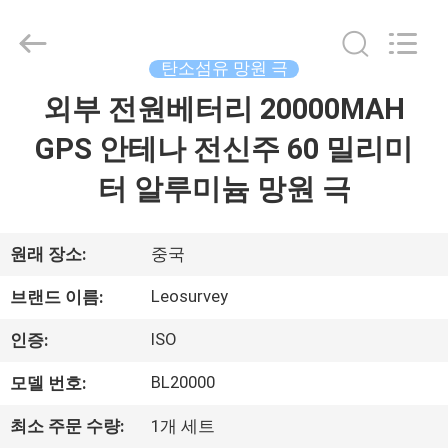
supplier.
Copyright
©
2021
-
탄소섬유 망원 극
2026
Leo
외부 전원베터리 20000MAH
집
Survey
Instrument
Co.,Ltd.
GPS 안테나 전신주 60 밀리미
All
Rights
Reserved.
제
터 알루미늄 망원 극
품
원래 장소:
중국
우
Leosurvey
브랜드 이름:
리
ISO
인증:
에
BL20000
모델 번호:
대
최소 주문 수량:
1개 세트