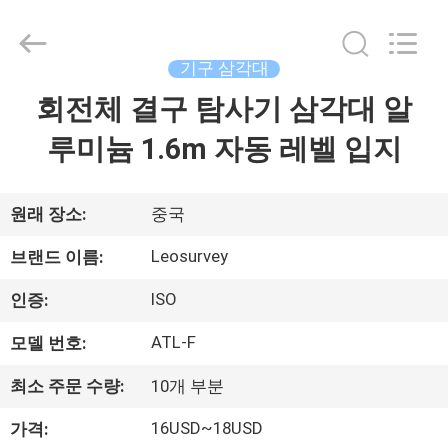
supplier.
Copyright
©
2021
-
기구 삼각대
2026
Leo
회전체 결구 탐사기 삼각대 알
집
Survey
Instrument
Co.,Ltd.
루미늄 1.6m 자동 레벨 입지
All
Rights
Reserved.
제
품
원래 장소:
중국
Leosurvey
브랜드 이름:
우
ISO
인증:
리
ATL-F
모델 번호:
에
최소 주문 수량:
10개 부분
대
16USD~18USD
가격: