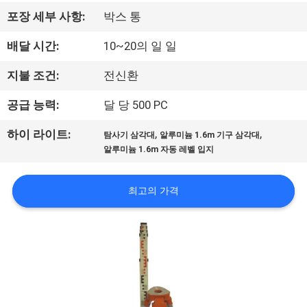
하
포장 세부 사항:
박스 통
여
배달 시간:
10~20의 일 일
공
지불 조건:
전신환
장
공급 능력:
달 당 500 PC
여
,
,
하이 라이트:
탐사기 삼각대
알루미늄 1.6m 기구 삼각대
알루미늄 1.6m 자동 레벨 입지
행
최고의 가격
품
질
관
리