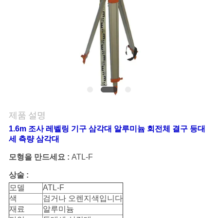
연
락
주
세
요
제품 설명
인
1.6m 조사 레벨링 기구 삼각대 알루미늄 회전체 결구 등대
세 측량 삼각대
용
모형을 만드세요 :
ATL-F
문
상술 :
을
모델
ATL-F
색
검거나 오렌지색입니다
요
재료
알루미늄