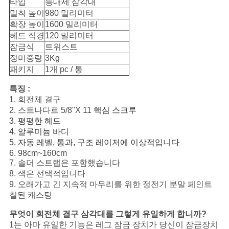
타입
등대세 삼각대
구
밀착 높이
980 밀리미터
확장 높이
1600 밀리미터
하
헤드 직경
120 밀리미터
잠금식
트위스트
세
정미중량
3Kg
요
패키지
1개 pc / 통
특징 :
1. 회전체 결구
사
2. 스트나다르 5/8"X 11
핵심 스크루
3. 평평한 헤드
이
4. 알루미늄 바디
5. 자동 레벨, 통과, 구조 레이저에 이상적입니다
트
6. 98cm~160cm
7. 솔더 스트랩은 포함했습니다
맵
8. 색은 선택적입니다
9. 오래가고 긴 지속적 마무리를 위한 정전기 분말 페인트
칠된 캐스팅
PRIVACY
무엇이 회전체 결구 삼각대를 그렇게 유일하게 합니까?
POLICY
1는 아마 유일한 기능은 레그 잠금 장치가 당신이 잠금장치