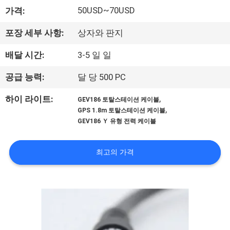
하
50USD~70USD
가격:
여
포장 세부 사항:
상자와 판지
공
배달 시간:
3-5 일 일
장
공급 능력:
달 당 500 PC
여
,
하이 라이트:
GEV186 토탈스테이션 케이블
,
GPS 1.8m 토탈스테이션 케이블
행
GEV186 Ｙ 유형 전력 케이블
품
최고의 가격
질
관
리