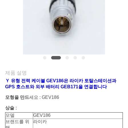
연
락
주
세
요
제품 설명
인
Ｙ 유형 전력 케이블 GEV186은 라이카 토탈스테이션과
용
GPS 호스트와 외부 배터리 GEB171을 연결합니다
모형을 만드
세요 : GEV186
문
상술 :
을
모델
GEV186
요
브랜드를 위
라이카
해