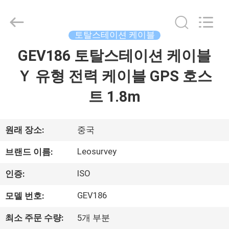
supplier.
Copyright
©
2021
-
토탈스테이션 케이블
2026
Leo
GEV186 토탈스테이션 케이블
집
Survey
Instrument
Co.,Ltd.
Ｙ 유형 전력 케이블 GPS 호스
All
Rights
Reserved.
제
트 1.8m
품
원래 장소:
중국
우
Leosurvey
브랜드 이름:
리
ISO
인증:
에
GEV186
모델 번호:
대
최소 주문 수량:
5개 부분