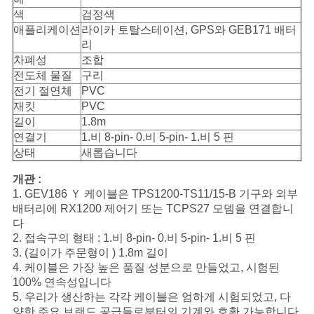
구
색
검정색
애플리케이션
라이카 토탈스테이션, GPS와 GEB171 배터
하
리
차폐성
조합
세
전도체 물질
구리
전기 절연체
PVC
요
재킷
PVC
길이
1.8m
연결기
1.비 8-pin- 0.비 5-pin- 1.비 5 핀
사
상태
새롭습니다
이
개관 :
1. GEV186 Ｙ 케이블은 TPS1200-TS11/15-B 기구와 외부
트
배터리에 RX1200 제어기 또는 TCPS27 모뎀을 연결합니
다
맵
2. 접속구의 형태 : 1.비 8-pin- 0.비 5-pin- 1.비 5 핀
3. (길이가 주문형이 ) 1.8m 길이
4. 케이블은 가장 높은 품질 성분으로 만들었고, 시험된
PRIVACY
100% 연속성입니다
5. 우리가 생산하는 각각 케이블은 엄하게 시험되었고, 다
POLICY
양한 주요 브랜드 공급들로부터의 기계와 호환 가능합니다.