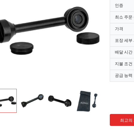
인증
최소 주문
가격
포장 세부
배달 시간
지불 조건
공급 능력
최고의