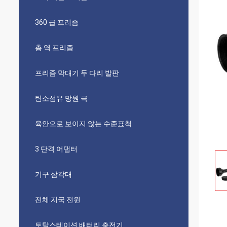
360 급 프리즘
총 역 프리즘
프리즘 막대기 두 다리 발판
탄소섬유 망원 극
육안으로 보이지 않는 수준표척
3 단격 어댑터
기구 삼각대
전체 지국 전원
토탈스테이션 배터리 충전기