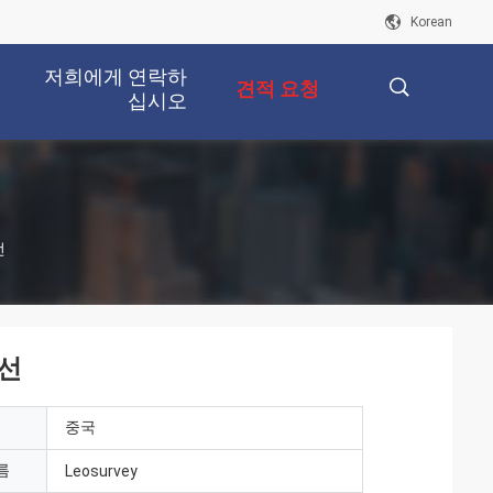
Korean
저희에게 연락하
견적 요청
십시오
描
선
述
각선
중국
름
Leosurvey