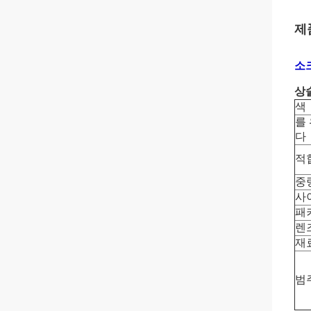
제
소크
상술
색
를
다
적
중
사
패
렌
재
범