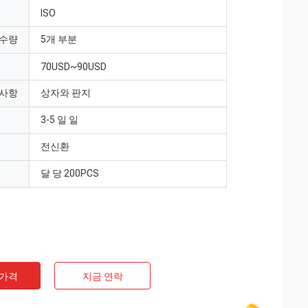
ISO
 수량
5개 부분
70USD~90USD
 사항
상자와 판지
3-5 일 일
전신환
달 당 200PCS
 가격
지금 연락