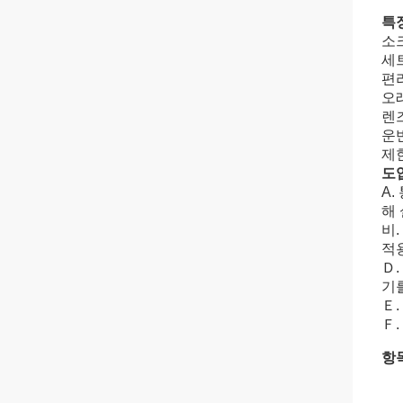
특징
소
세트
편
오
렌
운
제
도입
A
해
비
적
Ｄ.
기
Ｅ
Ｆ
항목