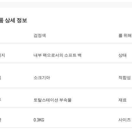
품 상세 정보
검정색
를 위
키지
내부 팩으로서의 소프트 백
상태
입
소크기아
적합성
류
토탈스테이션 부속물
재료
량
사이즈
0.3KG