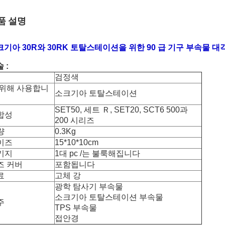
품 설명
기아 30R와 30RK 토탈스테이션을 위한 90 급 기구 부속물 대
 :
검정색
 위해 사용합니
소크기아 토탈스테이션
SET50, 세트 Ｒ, SET20, SCT6 500과
합성
200 시리즈
량
0.3Kg
이즈
15*10*10cm
키지
1대 pc /는 불룩해집니다
즈 커버
포함됩니다
료
고체 강
광학 탐사기 부속물
소크기아 토탈스테이션 부속물
주
TPS 부속물
접안경