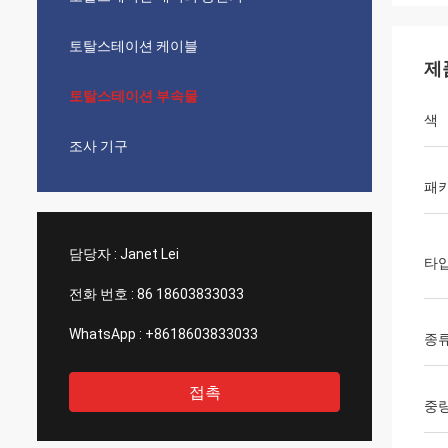
토탈스테이션 케이블
제
토탈스테이션 부속물
색
조사 기구
패
담당자 :
Janet Lei
타
전화 번호 :
86 18603833033
WhatsApp :
+8618603833033
종
접촉
중