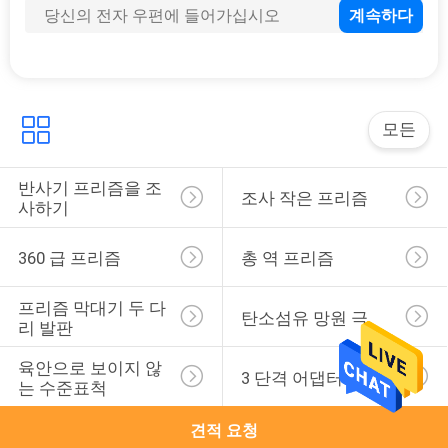
모든
반사기 프리즘을 조
조사 작은 프리즘
사하기
360 급 프리즘
총 역 프리즘
프리즘 막대기 두 다
탄소섬유 망원 극
리 발판
육안으로 보이지 않
3 단격 어댑터
는 수준표척
견적 요청