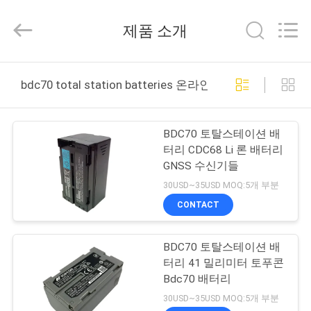
supplier.
Copyright
©
제품 소개
2021
-
2025
Leo
집
Survey
Instrument
bdc70 total station batteries 온라인 제조
Co.,Ltd.
All
Rights
Reserved.
제
BDC70 토탈스테이션 배
품
터리 CDC68 Li 론 배터리
GNSS 수신기들
30USD~35USD MOQ:5개 부분
우
CONTACT
리
BDC70 토탈스테이션 배
에
터리 41 밀리미터 토푸콘
대
Bdc70 배터리
30USD~35USD MOQ:5개 부분