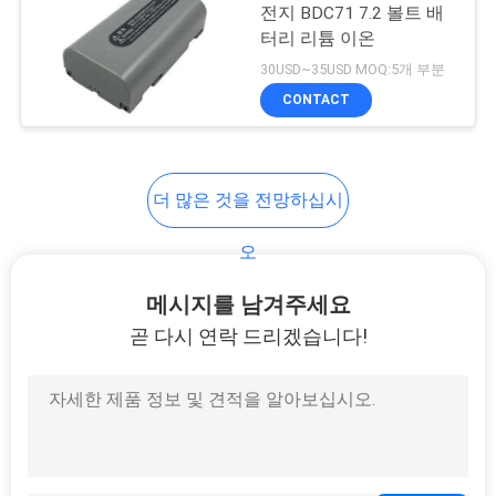
전지 BDC71 7.2 볼트 배
구
터리 리튬 이온
하
30USD~35USD MOQ:5개 부분
CONTACT
세
요
더 많은 것을 전망하십시
사
오
이
메시지를 남겨주세요
트
곧 다시 연락 드리겠습니다!
맵
PRIVACY
POLICY