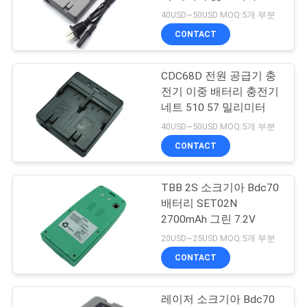
BDC46/BDC70/BDC71/BDC7
40USD~50USD MOQ:5개 부분
연
CONTACT
락
CDC68D 전원 공급기 충
주
전기 이중 배터리 충전기
세
네트 510 57 밀리미터
40USD~50USD MOQ:5개 부분
요
CONTACT
인
TBB 2S 소크기아 Bdc70
배터리 SET02N
용
2700mAh 그린 7.2V
문
20USD~25USD MOQ:5개 부분
CONTACT
을
요
레이저 소크기아 Bdc70