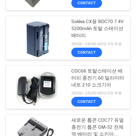
하
CONTACT
여
Sokkia CX용 BDC70 7.4V
5200mAh 토탈 스테이션
공
배터리
장
30USD~35USD MOQ:5개 부분
CONTACT
여
행
CDC68 토탈스테이션 배
터리 충전기 60 밀리미터
네트 210 소크기아
품
20USD~25USD MOQ:5개 부분
질
CONTACT
관
새로운 톱콘 CDC77 듀얼
리
충전기 톱콘 GM-52 전체
역 배터리 및 소키아