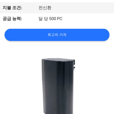
하
지불 조건:
전신환
여
공급 능력:
달 당 500 PC
공
최고의 가격
장
여
행
품
질
관
리