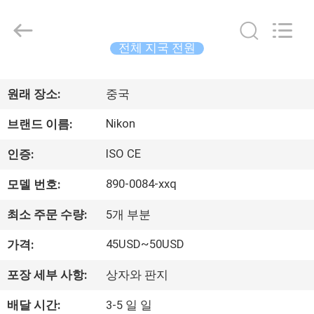
supplier.
Copyright
©
2021
-
전체 지국 전원
2026
Leo
집
Survey
Instrument
Co.,Ltd.
원래 장소:
중국
All
Rights
Reserved.
제
Nikon
브랜드 이름:
품
ISO CE
인증:
890-0084-xxq
모델 번호:
우
최소 주문 수량:
5개 부분
리
45USD~50USD
가격:
에
포장 세부 사항:
상자와 판지
대
배달 시간:
3-5 일 일