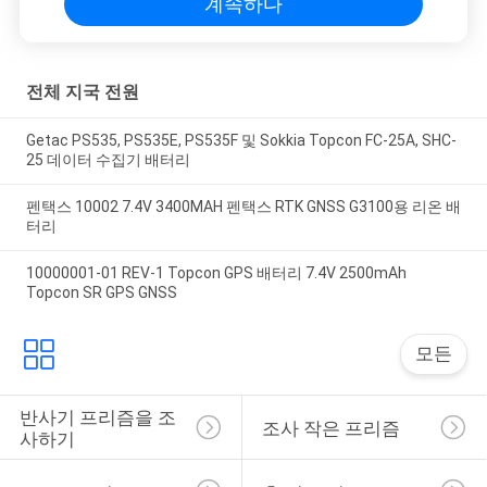
계속하다
구
하
전체 지국 전원
세
Getac PS535, PS535E, PS535F 및 Sokkia Topcon FC-25A, SHC-
요
25 데이터 수집기 배터리
펜택스 10002 7.4V 3400MAH 펜택스 RTK GNSS G3100용 리온 배
사
터리
이
10000001-01 REV-1 Topcon GPS 배터리 7.4V 2500mAh
Topcon SR GPS GNSS
트
모든
맵
반사기 프리즘을 조
조사 작은 프리즘
PRIVACY
사하기
POLICY