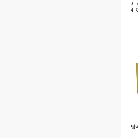
3.
4.
당