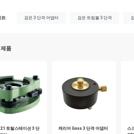
표:
검은 3 단격 어댑터
검은 트림블 3 단격
 제품
321 토탈스테이션 3 단
캐리어 Gnss 3 단격 어댑터
스크