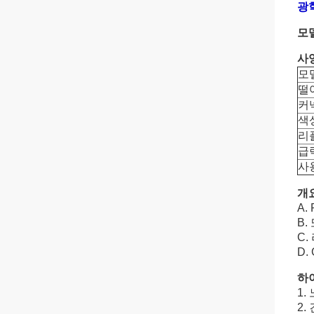
광학
모
사
모
떨
커
색
리
급
사
개
A.
B
C.
D
하
1.
2.