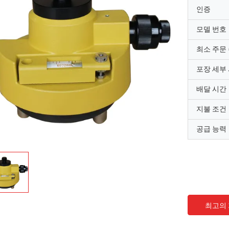
인증
모델 번호
최소 주문
포장 세부
배달 시간
지불 조건
공급 능력
최고의