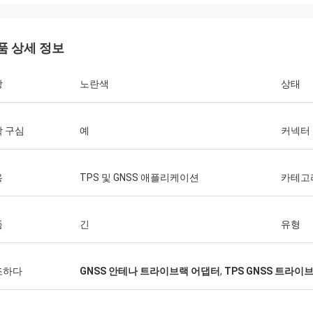
품 상세 정보
상
노란색
상태
 구심
예
커넥터
용
TPS 및 GNSS 애플리케이션
카테고
품
긴
유형
조하다
GNSS 안테나 트라이브랙 어댑터
,
TPS GNSS 트라이