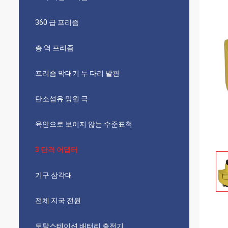
360 급 프리즘
총 역 프리즘
프리즘 막대기 두 다리 발판
탄소섬유 망원 극
육안으로 보이지 않는 수준표척
3 단격 어댑터
기구 삼각대
전체 지국 전원
토탈스테이션 배터리 충전기