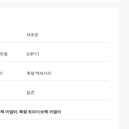
새로운
 유형
5/8*11
리
측량 액세서리
탑콘
브랙 어댑터
,
측량 트라이브랙 어댑터