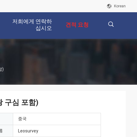
Korean
저희에게 연락하
견적 요청
십시오
描
함)
述
광 구심 포함)
중국
름
Leosurvey