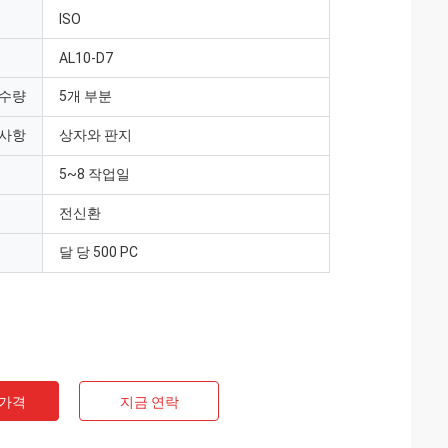
ISO
AL10-D7
 수량
5개 부분
 사항
상자와 판지
5~8 작업일
전신환
달 당 500 PC
 가격
지금 연락