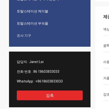
토탈스테이션 케이블
제
토탈스테이션 부속물
색
조사 기구
광학
담당자 :
Janet Lei
사
전화 번호 :
86 18603833033
거
WhatsApp :
+8618603833033
강
접촉