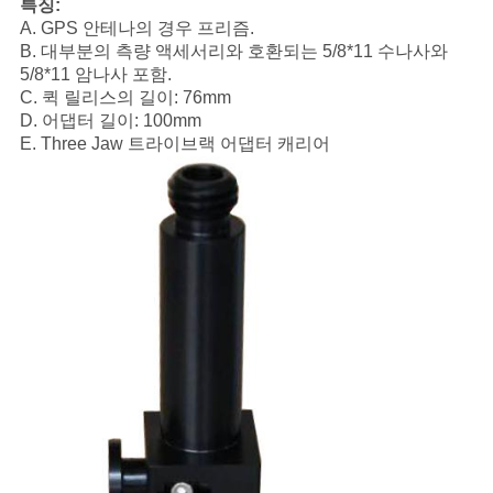
특징:
구
A. GPS 안테나의 경우 프리즘.
B. 대부분의 측량 액세서리와 호환되는 5/8*11 수나사와
하
5/8*11 암나사 포함.
C. 퀵 릴리스의 길이: 76mm
세
D. 어댑터 길이: 100mm
E. Three Jaw 트라이브랙 어댑터 캐리어
요
사
이
트
맵
PRIVACY
POLICY