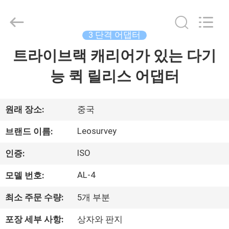
supplier.
Copyright
©
2021
-
3 단격 어댑터
2026
Leo
트라이브랙 캐리어가 있는 다기
집
Survey
Instrument
Co.,Ltd.
능 퀵 릴리스 어댑터
All
Rights
Reserved.
제
품
원래 장소:
중국
Leosurvey
브랜드 이름:
우
ISO
인증:
리
AL-4
모델 번호:
에
최소 주문 수량:
5개 부분
대
포장 세부 사항:
상자와 판지