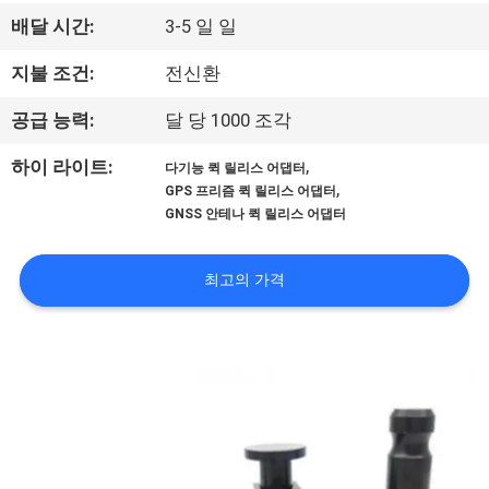
하
배달 시간:
3-5 일 일
여
지불 조건:
전신환
공
공급 능력:
달 당 1000 조각
장
,
하이 라이트:
다기능 퀵 릴리스 어댑터
,
GPS 프리즘 퀵 릴리스 어댑터
여
GNSS 안테나 퀵 릴리스 어댑터
행
최고의 가격
품
질
관
리