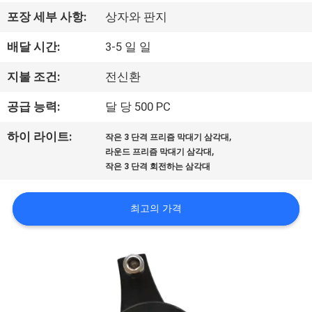
하
포장 세부 사항:
상자와 판지
여
배달 시간:
3-5 일 일
공
지불 조건:
전신환
장
공급 능력:
달 당 500 PC
여
,
하이 라이트:
작은 3 단격 프리즘 막대기 삼각대
,
라운드 프리즘 막대기 삼각대
행
작은 3 단격 회전하는 삼각대
품
최고의 가격
질
관
리