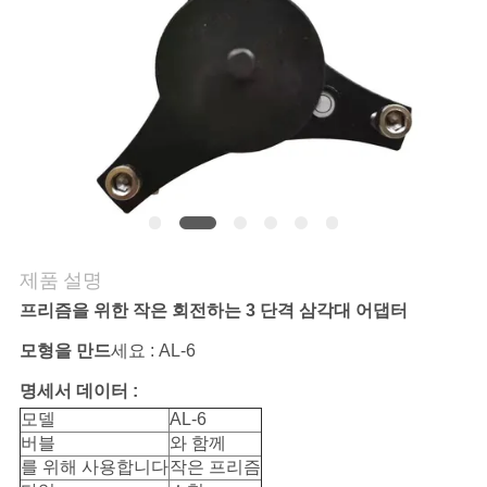
연
락
주
세
요
제품 설명
인
프리즘을 위한 작은 회전하는 3 단격 삼각대 어댑터
용
모형을 만드
세요 : AL-6
문
명세서 데이터 :
을
모델
AL-6
버블
와 함께
요
를 위해 사용합니다
작은 프리즘