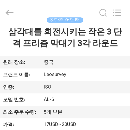
supplier.
Copyright
©
2021
-
3 단격 어댑터
2026
Leo
삼각대를 회전시키는 작은 3 단
집
Survey
Instrument
Co.,Ltd.
격 프리즘 막대기 3각 라운드
All
Rights
Reserved.
제
품
원래 장소:
중국
Leosurvey
브랜드 이름:
우
ISO
인증:
리
AL-6
모델 번호:
에
최소 주문 수량:
5개 부분
대
17USD~20USD
가격: