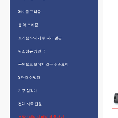
360 급 프리즘
총 역 프리즘
프리즘 막대기 두 다리 발판
탄소섬유 망원 극
육안으로 보이지 않는 수준표척
3 단격 어댑터
기구 삼각대
전체 지국 전원
토탈스테이션 배터리 충전기