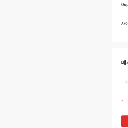
Oup
사
메