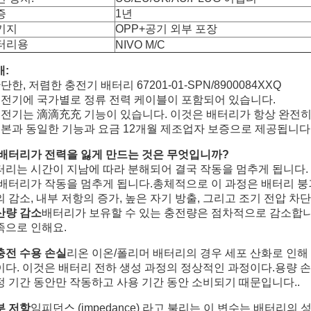
증
1년
키지
OPP+공기 외부 포장
터리용
NIVO M/C
개:
단한, 저렴한 충전기 배터리 67201-01-SPN/8900084XXQ
충전기에 국가별로 정류 전력 케이블이 포함되어 있습니다.
충전기는 滴滴充充 기능이 있습니다. 이것은 배터리가 항상 완전
원본과 동일한 기능과 요금 12개월 제조업자 보증으로 제공됩니다
 배터리가 전력을 잃게 만드는 것은 무엇입니까?
터리는 시간이 지남에 따라 분해되어 결국 작동을 멈추게 됩니다.
 배터리가 작동을 멈추게 됩니다.총체적으로 이 과정은 배터리 붕
 감소, 내부 저항의 증가, 높은 자기 방출, 그리고 조기 전압 차단
산량 감소
배터리가 보유할 수 있는 충전량은 점차적으로 감소합니다
족으로 인해요.
충전 수용 손실
리온 이온/폴리머 배터리의 경우 세포 산화로 인해
이다. 이것은 배터리 전하 생성 과정의 정상적인 과정이다.용량 
정 기간 동안만 작동하고 사용 기간 동안 소비되기 때문입니다..
부 저항
임피던스 (impedance) 라고 불리는 이 변수는 배터리