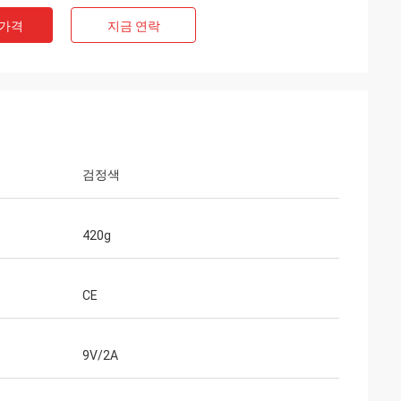
 가격
지금 연락
검정색
420g
CE
9V/2A