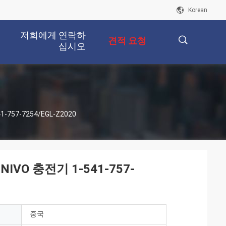
Korean
저희에게 연락하
견적 요청
십시오
描
57-7254/EGL-Z2020
述
VO 충전기 1-541-757-
중국