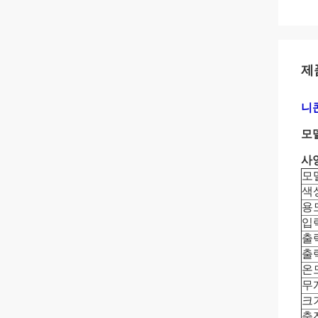
제
니콘
모
사
모
색
용
입
출
출
온
무
크
충