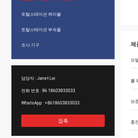
토탈스테이션 케이블
토탈스테이션 부속물
제
조사 기구
모
담당자 :
Janet Lei
를 
전화 번호 :
86 18603833033
보
WhatsApp :
+8618603833033
접촉
충