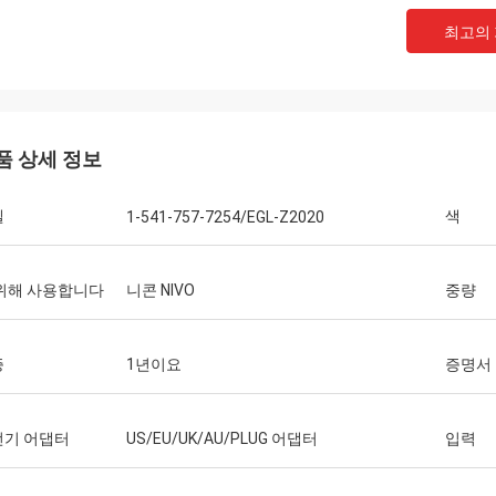
최고의
품 상세 정보
델
색
1-541-757-7254/EGL-Z2020
위해 사용합니다
니콘 NIVO
중량
증
1년이요
증명서
전기 어댑터
US/EU/UK/AU/PLUG 어댑터
입력