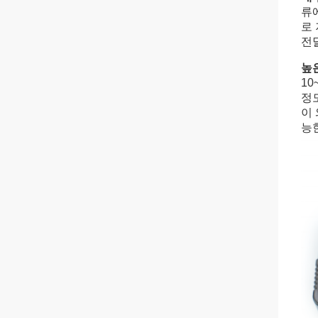
류
로
전달
높
10
정
이 
능