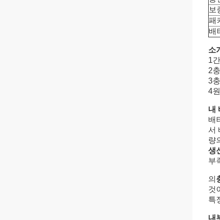
보
패
배
소
1간
2
3
4
내
배
서
량의
생
부
의
것
특
내