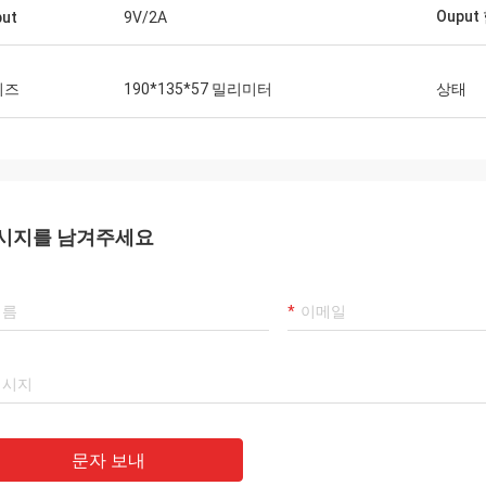
Ouput
ut
9V/2A
이즈
190*135*57 밀리미터
상태
시지를 남겨주세요
문자 보내