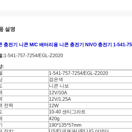
품 설명
 충전기 니콘 M/C 배터리용 니콘 충전기 NIVO 충전기 1-541-757-
델:
1-541-757-7254/EGL-Z2020
양:
델
1-541-757-7254/EGL-Z2020
상
검은색
도
니콘 니보
력
12V/10A
력
12V/1.25A
력 전력
12W
도
10-40 센티그라트
게
420g
기
190*135*57mm
전 장치:
US/EU/UK/AU/PLUG 어댑터