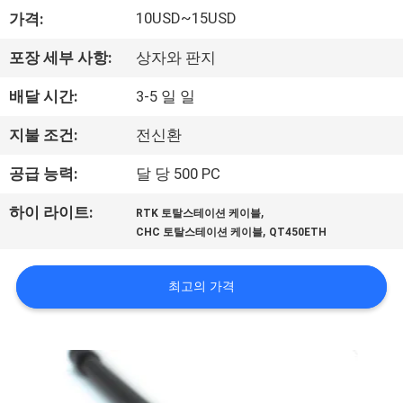
하
10USD~15USD
가격:
여
포장 세부 사항:
상자와 판지
공
배달 시간:
3-5 일 일
장
지불 조건:
전신환
여
공급 능력:
달 당 500 PC
행
,
하이 라이트:
RTK 토탈스테이션 케이블
,
CHC 토탈스테이션 케이블
QT450ETH
품
최고의 가격
질
관
리