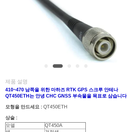
연
락
주
세
요
인
제품 설명
용
410~470 남쪽을 위한 마하즈 RTK GPS 스크루 안테나
QT450ETH는 안녕 CHC GNSS 부속물을 목표로 삼습니다
문
모형을 만드세요 :
QT450ETH
을
상술 :
요
모델
QT450A
색
검정색