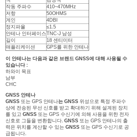
구
작동 주파수
410~470MHz
저항
50OHMS
하
게인
4DBI
정지파율
≤1.5
세
안테나 인터페이스
TNC-J 남성
길이
18 센티미터
요
애플리케이션
GPS를 위한 안테나
이 안테나는 다음과 같은 브랜드 GNSS에 대해 사용될 수
사
있습니다 :
하와이 목표
이
남부
CHC
트
GNSS 안테나
맵
GNSS
또는 GPS 안테나
는 GNSS
위성으로 특정 주파수
상에 전송된 무선 신호를 받고 확대하기 위해 설계된 장치
를 있고
GNSS
또는 GPS 수신기에 의해 사용을 위한 전자
PRIVACY
신호로 그들을 변환합니다.
GNSS
또는 GPS 안테나의 출
력은 위치를 계산할 수 있는
GNSS
또는 GPS 수신기로 공
POLICY
급됩니다.