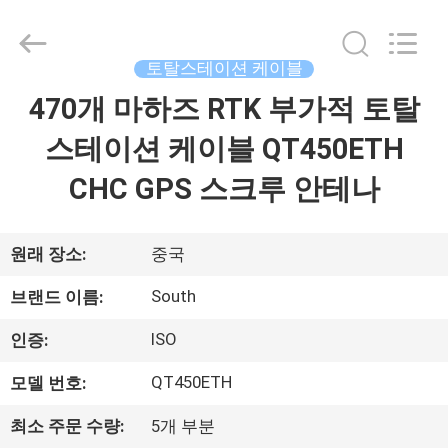
supplier.
Copyright
©
2021
-
토탈스테이션 케이블
2026
Leo
470개 마하즈 RTK 부가적 토탈
집
Survey
Instrument
Co.,Ltd.
스테이션 케이블 QT450ETH
All
Rights
Reserved.
제
CHC GPS 스크루 안테나
품
원래 장소:
중국
우
South
브랜드 이름:
리
ISO
인증:
에
QT450ETH
모델 번호:
대
최소 주문 수량:
5개 부분