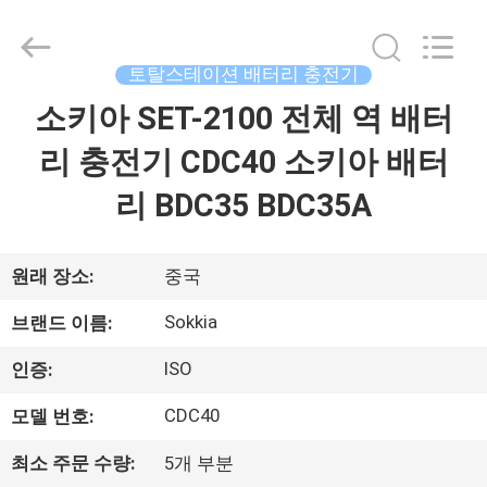
supplier.
Copyright
©
2021
-
토탈스테이션 배터리 충전기
2026
Leo
소키아 SET-2100 전체 역 배터
집
Survey
Instrument
Co.,Ltd.
리 충전기 CDC40 소키아 배터
All
Rights
Reserved.
제
리 BDC35 BDC35A
품
원래 장소:
중국
우
Sokkia
브랜드 이름:
리
ISO
인증:
에
CDC40
모델 번호:
대
최소 주문 수량:
5개 부분