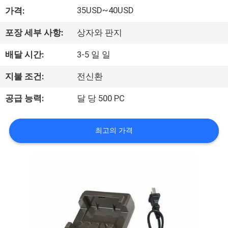
하
35USD~40USD
가격:
여
포장 세부 사항:
상자와 판지
공
배달 시간:
3-5 일 일
장
지불 조건:
전신환
여
공급 능력:
달 당 500 PC
행
최고의 가격
품
질
관
리