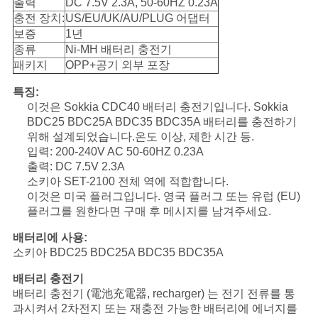
출력
DC 7.5V 2.3A, 50-60HZ 0.23A
구
충전 장치:
US/EU/UK/AU/PLUG 어댑터
보증
1년
하
종류
Ni-MH 배터리 충전기
패키지
OPP+공기 외부 포장
세
특징:
요
이것은 Sokkia CDC40 배터리 충전기입니다. Sokkia
BDC25 BDC25A BDC35 BDC35A 배터리를 충전하기
위해 설계되었습니다.온도 이상, 제한 시간 등.
사
입력: 200-240V AC 50-60HZ 0.23A
출력: DC 7.5V 2.3A
이
소키아 SET-2100 전체 역에 적합합니다.
이것은 미국 플러그입니다. 영국 플러그 또는 유럽 (EU)
트
플러그를 원한다면 구매 후 메시지를 남겨주세요.
맵
배터리에 사용:
소키아 BDC25 BDC25A BDC35 BDC35A
배터리 충전기
PRIVACY
배터리 충전기 (電池充電器, recharger) 는 전기 전류를 통
POLICY
과시켜서 2차전지 또는 재충전 가능한 배터리에 에너지를