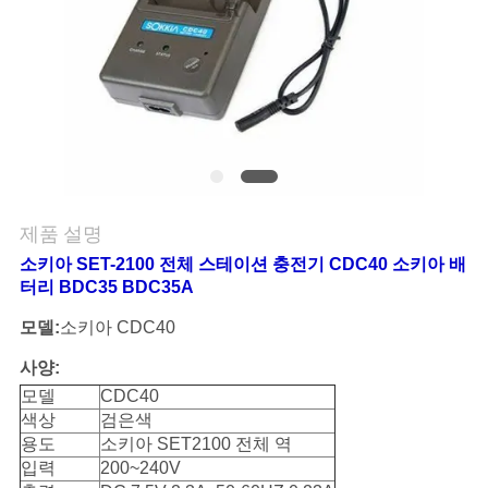
연
락
주
세
요
제품 설명
소키아 SET-2100 전체 스테이션 충전기 CDC40 소키아 배
인
터리 BDC35 BDC35A
모델:
소키아 CDC40
용
사양:
문
모델
CDC40
을
색상
검은색
용도
소키아 SET2100 전체 역
요
입력
200~240V